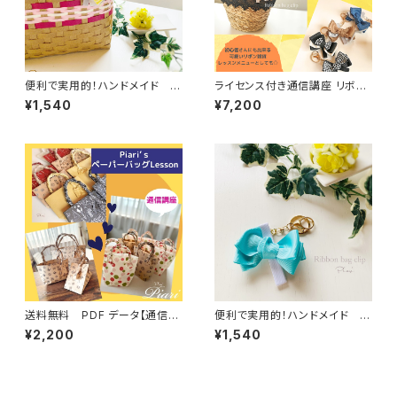
便利で実用的！ハンドメイド リ
ライセンス付き通信講座 リボン
ボンバッグクリップ／ バッグチャ
バッグクリップ Sacpinceレッス
¥1,540
¥7,200
ームキーホルダー／キークリッ
ン
プ イエロー＆グレー
送料無料 PDF データ【通信講
便利で実用的！ハンドメイド リ
座】３種の可愛いペーパーバッグ
ボンバッグクリップ／ バッグチャ
¥2,200
¥1,540
が作れるLesson
ームキーホルダー／キークリッ
プ ライトブルー