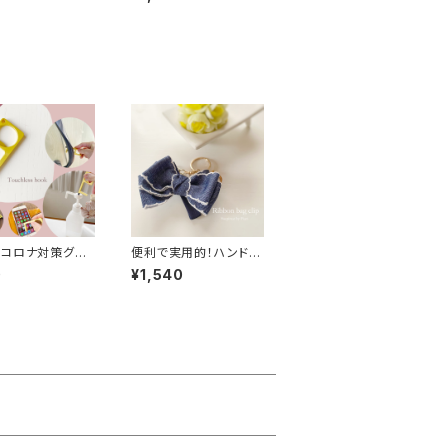
 バッグチャームキ
ップ／ バッグチャームキ
ダー／キークリッ
ーホルダー／キークリッ
スカーフブラック
プ スカーフブラウン
コロナ対策グッ
便利で実用的！ハンドメ
タッチレスフック
イド リボンバッグクリ
0
¥1,540
トフック ドアオ
ップ／ バッグチャーム/
ナー
キーホルダー／キーク
リップ デニム