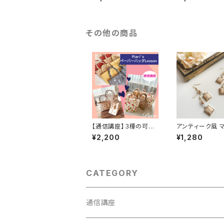
ップ／ バッグチャームキ
ップ／ バッグチ
ーホルダー／キークリッ
ーホルダー／キ
プ イエロー＆グレ
プ ディープブ
ー
その他の商品
【通信講座】３種の可愛
アンティーク風 
いペーパーバッグが作
ルチャームのピア
¥2,200
¥1,280
れるLesson
CATEGORY
通信講座